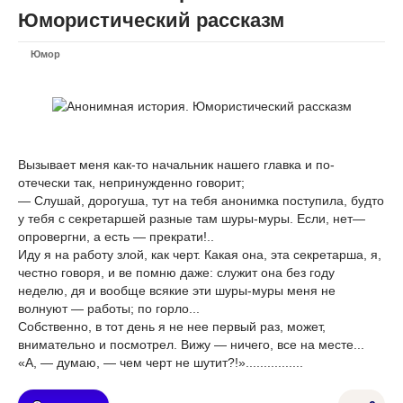
Юмористический рассказм
Юмор
Вызывает меня как-то начальник нашего главка и по-
отечески так, непринужденно говорит;
— Слушай, дорогуша, тут на тебя анонимка поступила, будто
у тебя с секретаршей разные там шуры-муры. Если, нет—
опровергни, а есть — прекрати!..
Иду я на работу злой, как черт. Какая она, эта секретарша, я,
честно говоря, и ве помню даже: служит она без году
неделю, дя и вообще вся­кие эти шуры-муры меня не
волнуют — работы; по горло...
Собственно, в тот день я не нее первый раз, может,
внимательно и посмотрел. Вижу — ничего, все на месте...
«А, — думаю, — чем черт не шутит?!»................