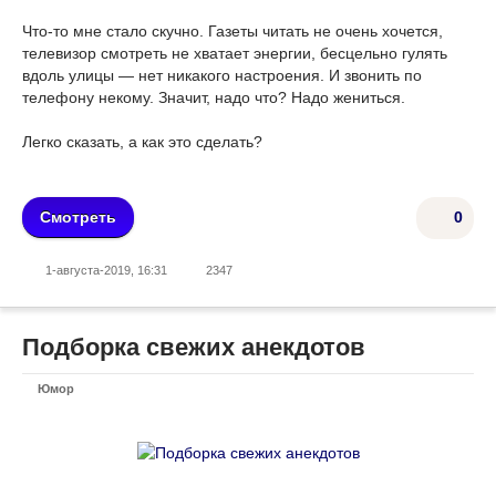
Что-то мне стало скучно. Газеты чи­тать не очень хочется,
телевизор смот­реть не хватает энергии, бесцельно гу­лять
вдоль улицы — нет никакого на­строения. И звонить по
телефону неко­му. Значит, надо что? Надо жениться.
Легко сказать, а как это сделать?
Смотреть
0
1-августа-2019, 16:31
2347
Подборка свежих анекдотов
Юмор