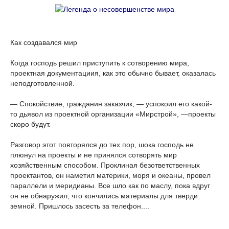
Как создавался мир
Когда господь решил приступить к сотворению мира,
проектная докумен­тациия, как это обычно бывает, оказа­лась
неподготовленной.
— Спокойствие, гражданин заказ­чик, — успокоил его какой-
то дьявол из проектной организации «Мирстрой», —проекты
скоро будут.
Разговор этот повторялся до тех пор, шока господь не
плюнул на проекты и не принялся сотворять мир
хозяйственным способом. Проклиная безответственных
проектантов, он наметил материки, моря и океаны, провел
параллели и меридианы. Все шло как по маслу, пока вдруг
он не обна­ружил, что кончились материалы для тверди
земной. Пришлось засесть за телефон....