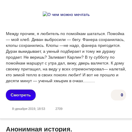
Между прочим, я любитель по помойкам шататься. Помойка
— мой хлеб. Диван выбро­сили — бегу. Фанера сохранилась,
клопы со­хранились. Клопы —не надо, фанера приго­дится.
Дурак выкидывает, а умный подбирает и тому же дураку
продает. Не веришь? Залива­ет Карлин? В ту субботу по
помойкам маршрут с утра дал, вижу, дверь валяется. К дому
сво­ему притащил, на виду у всех отремонтировал— налетай,
кто зимой тепло в своих покоях лю­бит! И вот не прошло и
десяти минут — уче­ный хмырик в очках..........
Смотреть
0
8-декабря-2019, 18:53
2709
Анонимная история.