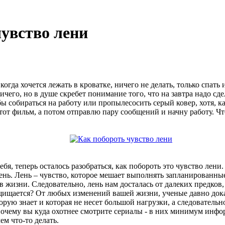
чувство лени
когда хочется лежать в кроватке, ничего не делать, только спать
ичего, но в душе скребет понимание того, что на завтра надо сде
бы собираться на работу или пропылесосить серый ковер, хотя, к
тот фильм, а потом отправлю пару сообщений и начну работу. Что
ебя, теперь осталось разобраться, как побороть это чувство лени.
лень. Лень – чувство, которое мешает выполнять запланированные 
в жизни. Следовательно, лень нам досталась от далеких предков
щищается? От любых изменений вашей жизни, ученые давно дока
ю знает и которая не несет большой нагрузки, а следовательно
почему вы куда охотнее смотрите сериалы - в них минимум инфо
ем что-то делать.