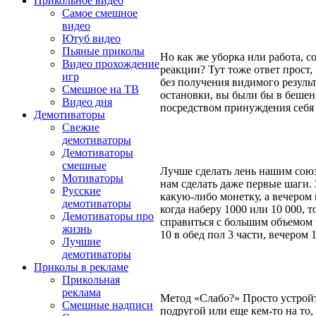
Прикольное видео
Самое смешное
видео
Ютуб видео
Пьяные приколы
Но как же уборка или работа, с
Видео прохождение
реакции? Тут тоже ответ прост,
игр
без получения видимого результ
Смешное на ТВ
остановки, вы были бы в бешенс
Видео дня
посредством принуждения себя д
Демотиваторы
Свежие
демотиваторы
Демотиваторы
смешные
Лучше сделать лень нашим союз
Мотиваторы
нам сделать даже первые шаги. 
Русские
какую-либо монетку, а вечером к
демотиваторы
когда наберу 1000 или 10 000, 
Демотиваторы про
справиться с большим объемом р
жизнь
10 в обед пол 3 части, вечером 
Лучшие
демотиваторы
Приколы в рекламе
Прикольная
реклама
Метод «Слабо?» Просто устройт
Смешные надписи
подругой или еще кем-то на то,