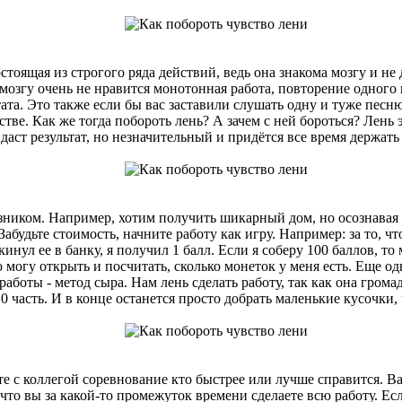
остоящая из строгого ряда действий, ведь она знакома мозгу и н
 мозгу очень не нравится монотонная работа, повторение одного 
ата. Это также если бы вас заставили слушать одну и туже песн
тве. Как же тогда побороть лень? А зачем с ней бороться? Лень э
аст результат, но незначительный и придётся все время держать
ником. Например, хотим получить шикарный дом, но осознавая е
Забудьте стоимость, начните работу как игру. Например: за то, 
инул ее в банку, я получил 1 балл. Если я соберу 100 баллов, то 
то могу открыть и посчитать, сколько монеток у меня есть. Еще о
аботы - метод сыра. Нам лень сделать работу, так как она громад
10 часть. И в конце останется просто добрать маленькие кусочки,
е с коллегой соревнование кто быстрее или лучше справится. Ва
 что вы за какой-то промежуток времени сделаете всю работу. Ес