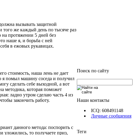
е должна вызывать защитной
и того же каждый день по тысяче раз
ю на протяжении 5 дней без
то наше я, и борьба с ней
 себя в ежовых рукавицах.
Поиск по сайту
го стоимость, наша лень не дает
что я помыл машину соседа и получил
могу сделать себе выходной, а вот
дна методика, которая поможет
ная: ладно утром сделаю часть 4 из
Наши контакты
 чтобы закончить работу.
ICQ: 608491148
Личные сообщения
риант данного метода: поспорить с
Теги
ли уложились, то получаете приз,