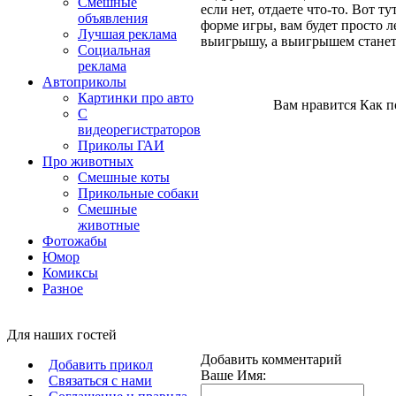
Смешные
если нет, отдаете что-то. Вот т
объявления
форме игры, вам будет просто л
Лучшая реклама
выигрышу, а выигрышем станет 
Социальная
реклама
Автоприколы
Картинки про авто
Вам нравится Как п
С
видеорегистраторов
Приколы ГАИ
Про животных
Смешные коты
Прикольные собаки
Смешные
животные
Фотожабы
Юмор
Комиксы
Разное
Для наших гостей
Добавить комментарий
Добавить прикол
Ваше Имя:
Связаться с нами