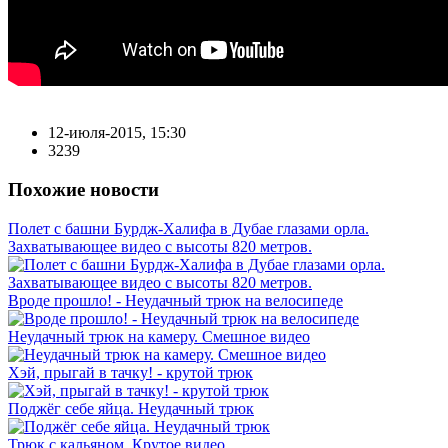
12-июля-2015, 15:30
3239
Похожие новости
Полет с башни Бурдж-Халифа в Дубае глазами орла.
Захватывающее видео с высоты 820 метров.
Вроде прошло! - Неудачный трюк на велосипеде
Неудачный трюк на камеру. Смешное видео
Хэй, прыгай в тачку! - крутой трюк
Поджёг себе яйца. Неудачный трюк
Трюк с кальяном. Крутое видео