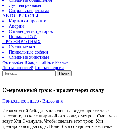
Смешные объявления
Лучшая реклама
Социальная реклама
АВТОПРИКОЛЫ
Картинки про авто
Аварии
С видеорегистраторов
Приколы ГАИ
ПРО ЖИВОТНЫХ
Смешные коты
Прикольные собаки
Смешные животные
Фотожабы
Юмор
Trollface
Разное
Лента новостей
Полная версия
Найти
Смертельный трюк - пролет через скалу
Прикольное видео
/
Видео дня
Итальянский бейсджампер снял на видео пролет через
расселину в скале шириной около двух метров. Смельчака
зовут Ули Эмануэле. Чтобы сделать этот трюк, Ули
тренировался два года. Полет был совершен в местечке