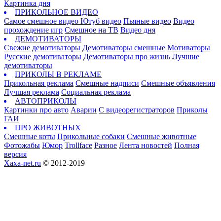
Картинка дня
ПРИКОЛЬНОЕ ВИДЕО
Самое смешное видео
Ютуб видео
Пьяные видео
Видео
прохождение игр
Смешное на ТВ
Видео дня
ДЕМОТИВАТОРЫ
Свежие демотиваторы
Демотиваторы смешные
Мотиваторы
Русские демотиваторы
Демотиваторы про жизнь
Лучшие
демотиваторы
ПРИКОЛЫ В РЕКЛАМЕ
Прикольная реклама
Смешные надписи
Смешные объявления
Лучшая реклама
Социальная реклама
АВТОПРИКОЛЫ
Картинки про авто
Аварии
С видеорегистраторов
Приколы
ГАИ
ПРО ЖИВОТНЫХ
Смешные коты
Прикольные собаки
Смешные животные
Фотожабы
Юмор
Trollface
Разное
Лента новостей
Полная
версия
Xaxa-net.ru
© 2012-2019