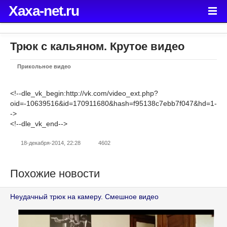
Xaxa-net.ru
Трюк с кальяном. Крутое видео
Прикольное видео
<!--dle_vk_begin:http://vk.com/video_ext.php?
oid=-10639516&id=170911680&hash=f95138c7ebb7f047&hd=1-
->
<!--dle_vk_end-->
18-декабря-2014, 22:28
4602
Похожие новости
Неудачный трюк на камеру. Смешное видео