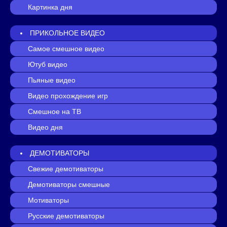
Картинка дня
ПРИКОЛЬНОЕ ВИДЕО
Самое смешное видео
Ютуб видео
Пьяные видео
Видео прохождение игр
Смешное на ТВ
Видео дня
ДЕМОТИВАТОРЫ
Свежие демотиваторы
Демотиваторы смешные
Мотиваторы
Русские демотиваторы