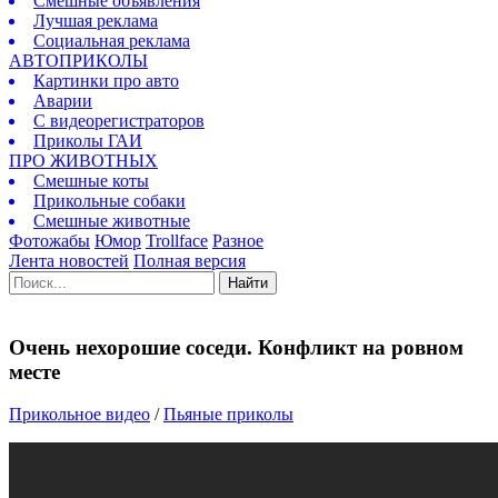
Смешные объявления
Лучшая реклама
Социальная реклама
АВТОПРИКОЛЫ
Картинки про авто
Аварии
С видеорегистраторов
Приколы ГАИ
ПРО ЖИВОТНЫХ
Смешные коты
Прикольные собаки
Смешные животные
Фотожабы
Юмор
Trollface
Разное
Лента новостей
Полная версия
Найти
Очень нехорошие соседи. Конфликт на ровном
месте
Прикольное видео
/
Пьяные приколы