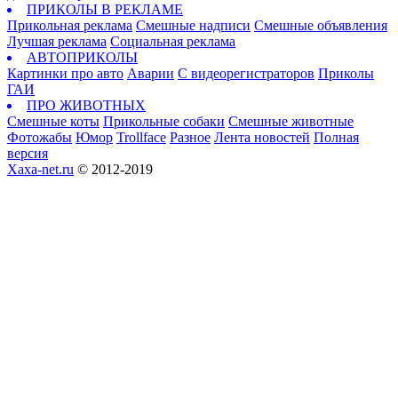
ПРИКОЛЫ В РЕКЛАМЕ
Прикольная реклама
Смешные надписи
Смешные объявления
Лучшая реклама
Социальная реклама
АВТОПРИКОЛЫ
Картинки про авто
Аварии
С видеорегистраторов
Приколы
ГАИ
ПРО ЖИВОТНЫХ
Смешные коты
Прикольные собаки
Смешные животные
Фотожабы
Юмор
Trollface
Разное
Лента новостей
Полная
версия
Xaxa-net.ru
© 2012-2019