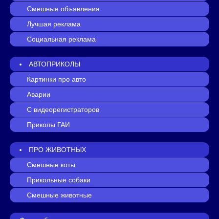
Смешные объявления
Лучшая реклама
Социальная реклама
АВТОПРИКОЛЫ
Картинки про авто
Аварии
С видеорегистраторов
Приколы ГАИ
ПРО ЖИВОТНЫХ
Смешные коты
Прикольные собаки
Смешные животные