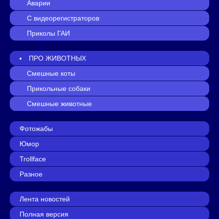
Аварии
С видеорегистраторов
Приколы ГАИ
ПРО ЖИВОТНЫХ
Смешные коты
Прикольные собаки
Смешные животные
Фотожабы
Юмор
Trollface
Разное
Лента новостей
Полная версия