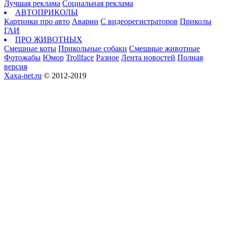
Лучшая реклама
Социальная реклама
АВТОПРИКОЛЫ
Картинки про авто
Аварии
С видеорегистраторов
Приколы
ГАИ
ПРО ЖИВОТНЫХ
Смешные коты
Прикольные собаки
Смешные животные
Фотожабы
Юмор
Trollface
Разное
Лента новостей
Полная
версия
Xaxa-net.ru
© 2012-2019