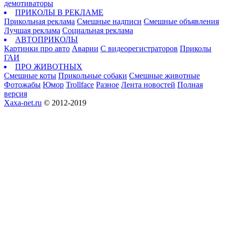
демотиваторы
ПРИКОЛЫ В РЕКЛАМЕ
Прикольная реклама
Смешные надписи
Смешные объявления
Лучшая реклама
Социальная реклама
АВТОПРИКОЛЫ
Картинки про авто
Аварии
С видеорегистраторов
Приколы
ГАИ
ПРО ЖИВОТНЫХ
Смешные коты
Прикольные собаки
Смешные животные
Фотожабы
Юмор
Trollface
Разное
Лента новостей
Полная
версия
Xaxa-net.ru
© 2012-2019