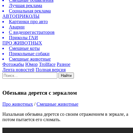
Смешные объявления
Лучшая реклама
Социальная реклама
АВТОПРИКОЛЫ
Картинки про авто
Аварии
С видеорегистраторов
Приколы ГАИ
ПРО ЖИВОТНЫХ
Смешные коты
Прикольные собаки
Смешные животные
Фотожабы
Юмор
Trollface
Разное
Лента новостей
Полная версия
Найти
Обезьяна дерется с зеркалом
Про животных
/
Смешные животные
Нахальная обезьяна дерется со своим отражением в зеркале, а
потом пытается его сломать.