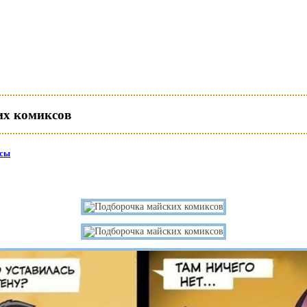
их комиксов
сы