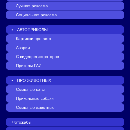
Лучшая реклама
Социальная реклама
АВТОПРИКОЛЫ
Картинки про авто
Аварии
С видеорегистраторов
Приколы ГАИ
ПРО ЖИВОТНЫХ
Смешные коты
Прикольные собаки
Смешные животные
Фотожабы