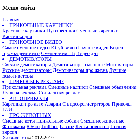
Меню сайта
Главная
ПРИКОЛЬНЫЕ КАРТИНКИ
Красивые картинки
Путешествия
Смешные картинки
Картинка дня
ПРИКОЛЬНОЕ ВИДЕО
Самое смешное видео
Ютуб видео
Пьяные видео
Видео
прохождение игр
Смешное на ТВ
Видео дня
ДЕМОТИВАТОРЫ
Свежие демотиваторы
Демотиваторы смешные
Мотиваторы
Русские демотиваторы
Демотиваторы про жизнь
Лучшие
демотиваторы
ПРИКОЛЫ В РЕКЛАМЕ
Прикольная реклама
Смешные надписи
Смешные объявления
Лучшая реклама
Социальная реклама
АВТОПРИКОЛЫ
Картинки про авто
Аварии
С видеорегистраторов
Приколы
ГАИ
ПРО ЖИВОТНЫХ
Смешные коты
Прикольные собаки
Смешные животные
Фотожабы
Юмор
Trollface
Разное
Лента новостей
Полная
версия
Xaxa-net.ru
© 2012-2019