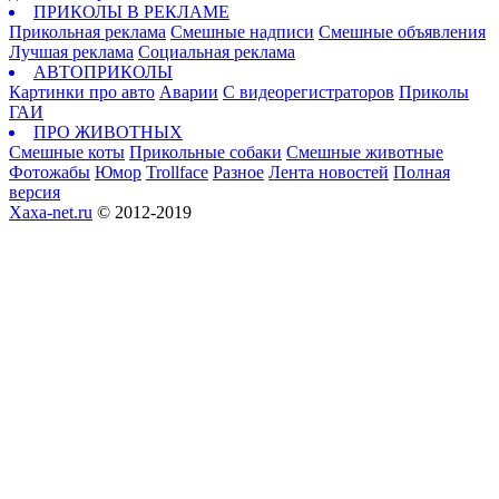
ПРИКОЛЫ В РЕКЛАМЕ
Прикольная реклама
Смешные надписи
Смешные объявления
Лучшая реклама
Социальная реклама
АВТОПРИКОЛЫ
Картинки про авто
Аварии
С видеорегистраторов
Приколы
ГАИ
ПРО ЖИВОТНЫХ
Смешные коты
Прикольные собаки
Смешные животные
Фотожабы
Юмор
Trollface
Разное
Лента новостей
Полная
версия
Xaxa-net.ru
© 2012-2019