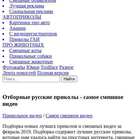
Смешные объявления
Лучшая реклама
Социальная реклама
АВТОПРИКОЛЫ
Картинки про авто
Аварии
С видеорегистраторов
Приколы ГАИ
ПРО ЖИВОТНЫХ
Смешные коты
Прикольные собаки
Смешные животные
Фотожабы
Юмор
Trollface
Разное
Лента новостей
Полная версия
Найти
Отборные русские приколы - самое смешное
видео
Прикольное видео
/
Самое смешное видео
Подборка новых лучших приколов и смешных видео за
февраль 2019. Подборка содержит лучшие русские приколы,
которые нам удалось найти на просторах интернета, смешные