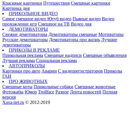
Красивые картинки
Путешествия
Смешные картинки
Картинка дня
ПРИКОЛЬНОЕ ВИДЕО
Самое смешное видео
Ютуб видео
Пьяные видео
Видео
прохождение игр
Смешное на ТВ
Видео дня
ДЕМОТИВАТОРЫ
Свежие демотиваторы
Демотиваторы смешные
Мотиваторы
Русские демотиваторы
Демотиваторы про жизнь
Лучшие
демотиваторы
ПРИКОЛЫ В РЕКЛАМЕ
Прикольная реклама
Смешные надписи
Смешные объявления
Лучшая реклама
Социальная реклама
АВТОПРИКОЛЫ
Картинки про авто
Аварии
С видеорегистраторов
Приколы
ГАИ
ПРО ЖИВОТНЫХ
Смешные коты
Прикольные собаки
Смешные животные
Фотожабы
Юмор
Trollface
Разное
Лента новостей
Полная
версия
Xaxa-net.ru
© 2012-2019