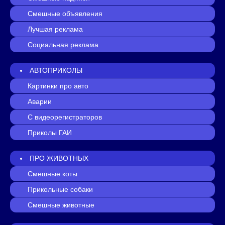
Смешные объявления
Лучшая реклама
Социальная реклама
АВТОПРИКОЛЫ
Картинки про авто
Аварии
С видеорегистраторов
Приколы ГАИ
ПРО ЖИВОТНЫХ
Смешные коты
Прикольные собаки
Смешные животные