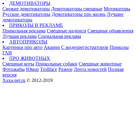
ДЕМОТИВАТОРЫ
Свежие демотиваторы
Демотиваторы смешные
Мотиваторы
Русские демотиваторы
Демотиваторы про жизнь
Лучшие
демотиваторы
ПРИКОЛЫ В РЕКЛАМЕ
Прикольная реклама
Смешные надписи
Смешные объявления
Лучшая реклама
Социальная реклама
АВТОПРИКОЛЫ
Картинки про авто
Аварии
С видеорегистраторов
Приколы
ГАИ
ПРО ЖИВОТНЫХ
Смешные коты
Прикольные собаки
Смешные животные
Фотожабы
Юмор
Trollface
Разное
Лента новостей
Полная
версия
Xaxa-net.ru
© 2012-2019