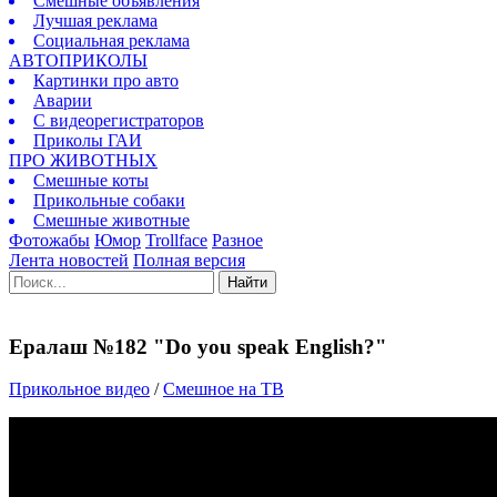
Смешные объявления
Лучшая реклама
Социальная реклама
АВТОПРИКОЛЫ
Картинки про авто
Аварии
С видеорегистраторов
Приколы ГАИ
ПРО ЖИВОТНЫХ
Смешные коты
Прикольные собаки
Смешные животные
Фотожабы
Юмор
Trollface
Разное
Лента новостей
Полная версия
Найти
Ералаш №182 "Do you speak English?"
Прикольное видео
/
Смешное на ТВ