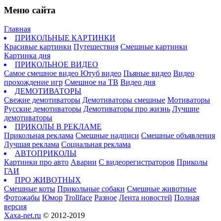
Меню сайта
Главная
ПРИКОЛЬНЫЕ КАРТИНКИ
Красивые картинки
Путешествия
Смешные картинки
Картинка дня
ПРИКОЛЬНОЕ ВИДЕО
Самое смешное видео
Ютуб видео
Пьяные видео
Видео
прохождение игр
Смешное на ТВ
Видео дня
ДЕМОТИВАТОРЫ
Свежие демотиваторы
Демотиваторы смешные
Мотиваторы
Русские демотиваторы
Демотиваторы про жизнь
Лучшие
демотиваторы
ПРИКОЛЫ В РЕКЛАМЕ
Прикольная реклама
Смешные надписи
Смешные объявления
Лучшая реклама
Социальная реклама
АВТОПРИКОЛЫ
Картинки про авто
Аварии
С видеорегистраторов
Приколы
ГАИ
ПРО ЖИВОТНЫХ
Смешные коты
Прикольные собаки
Смешные животные
Фотожабы
Юмор
Trollface
Разное
Лента новостей
Полная
версия
Xaxa-net.ru
© 2012-2019