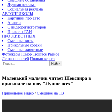
Смешные объявления
Лучшая реклама
Социальная реклама
АВТОПРИКОЛЫ
Картинки про авто
Аварии
С видеорегистраторов
Приколы ГАИ
ПРО ЖИВОТНЫХ
Смешные коты
Прикольные собаки
Смешные животные
Фотожабы
Юмор
Trollface
Разное
Лента новостей
Полная версия
Найти
Маленький мальчик читает Шекспира в
оригинале на шоу "Лучше всех"
Прикольное видео
/
Смешное на ТВ