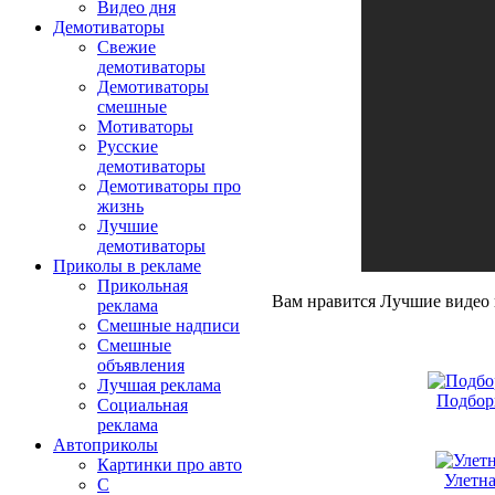
Видео дня
Демотиваторы
Свежие
демотиваторы
Демотиваторы
смешные
Мотиваторы
Русские
демотиваторы
Демотиваторы про
жизнь
Лучшие
демотиваторы
Приколы в рекламе
Прикольная
Вам нравится Лучшие видео 
реклама
Смешные надписи
Смешные
объявления
Лучшая реклама
Подбор
Социальная
реклама
Автоприколы
Картинки про авто
Улетна
С