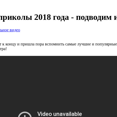
риколы 2018 года - подводим 
ьное видео
т к концу и пришла пора вспомнить самые лучшие и популярные
тра!