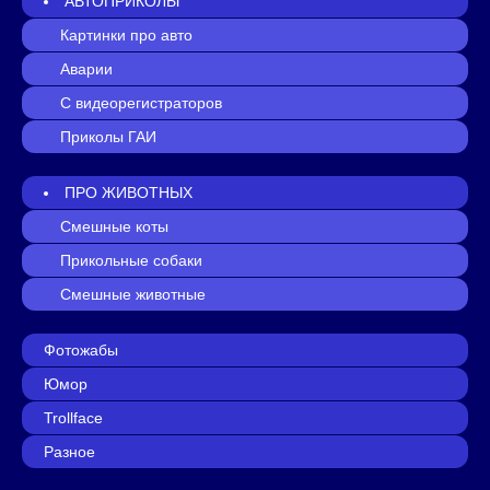
АВТОПРИКОЛЫ
Картинки про авто
Аварии
С видеорегистраторов
Приколы ГАИ
ПРО ЖИВОТНЫХ
Смешные коты
Прикольные собаки
Смешные животные
Фотожабы
Юмор
Trollface
Разное