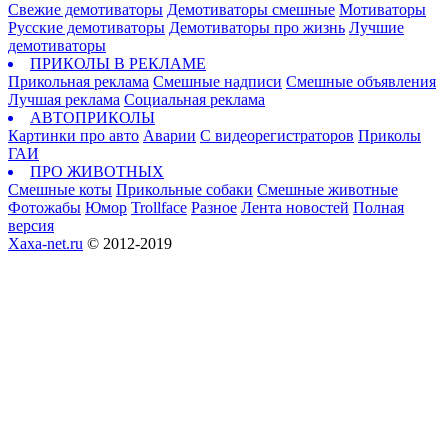
Свежие демотиваторы
Демотиваторы смешные
Мотиваторы
Русские демотиваторы
Демотиваторы про жизнь
Лучшие
демотиваторы
ПРИКОЛЫ В РЕКЛАМЕ
Прикольная реклама
Смешные надписи
Смешные объявления
Лучшая реклама
Социальная реклама
АВТОПРИКОЛЫ
Картинки про авто
Аварии
С видеорегистраторов
Приколы
ГАИ
ПРО ЖИВОТНЫХ
Смешные коты
Прикольные собаки
Смешные животные
Фотожабы
Юмор
Trollface
Разное
Лента новостей
Полная
версия
Xaxa-net.ru
© 2012-2019