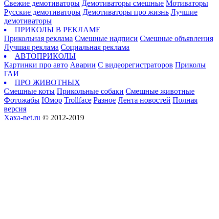
Свежие демотиваторы
Демотиваторы смешные
Мотиваторы
Русские демотиваторы
Демотиваторы про жизнь
Лучшие
демотиваторы
ПРИКОЛЫ В РЕКЛАМЕ
Прикольная реклама
Смешные надписи
Смешные объявления
Лучшая реклама
Социальная реклама
АВТОПРИКОЛЫ
Картинки про авто
Аварии
С видеорегистраторов
Приколы
ГАИ
ПРО ЖИВОТНЫХ
Смешные коты
Прикольные собаки
Смешные животные
Фотожабы
Юмор
Trollface
Разное
Лента новостей
Полная
версия
Xaxa-net.ru
© 2012-2019