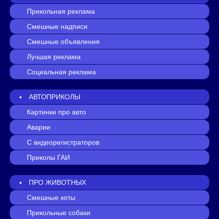
Прикольная реклама
Смешные надписи
Смешные объявления
Лучшая реклама
Социальная реклама
АВТОПРИКОЛЫ
Картинки про авто
Аварии
С видеорегистраторов
Приколы ГАИ
ПРО ЖИВОТНЫХ
Смешные коты
Прикольные собаки