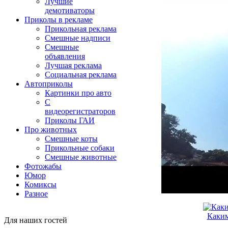
Лучшие
демотиваторы
Приколы в рекламе
Прикольная реклама
Смешные надписи
Смешные
объявления
Лучшая реклама
Социальная реклама
Автоприколы
Картинки про авто
С
видеорегистраторов
Приколы ГАИ
Про животных
Смешные коты
Прикольные собаки
Смешные животные
Фотожабы
Юмор
Комиксы
Разное
Каким
Для наших гостей