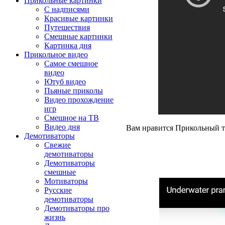
Прикольные картинки
С надписями
Красивые картинки
Путешествия
Смешные картинки
Картинка дня
Прикольное видео
Самое смешное
видео
Ютуб видео
Пьяные приколы
Видео прохождение
игр
Смешное на ТВ
Видео дня
Вам нравится Прикольный т
Демотиваторы
Свежие
демотиваторы
Демотиваторы
смешные
Мотиваторы
Русские
демотиваторы
Демотиваторы про
жизнь