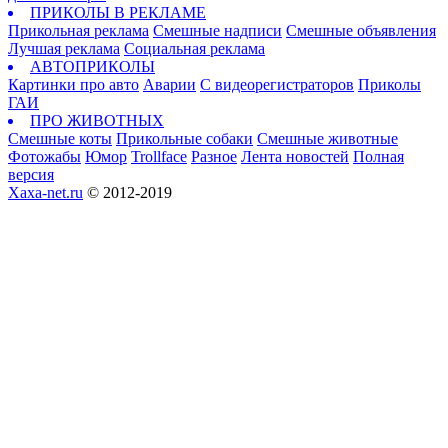
ПРИКОЛЫ В РЕКЛАМЕ
Прикольная реклама
Смешные надписи
Смешные объявления
Лучшая реклама
Социальная реклама
АВТОПРИКОЛЫ
Картинки про авто
Аварии
С видеорегистраторов
Приколы
ГАИ
ПРО ЖИВОТНЫХ
Смешные коты
Прикольные собаки
Смешные животные
Фотожабы
Юмор
Trollface
Разное
Лента новостей
Полная
версия
Xaxa-net.ru
© 2012-2019