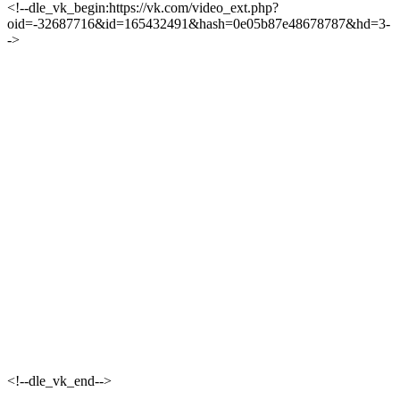
<!--dle_vk_begin:https://vk.com/video_ext.php?
oid=-32687716&id=165432491&hash=0e05b87e48678787&hd=3-
->
<!--dle_vk_end-->