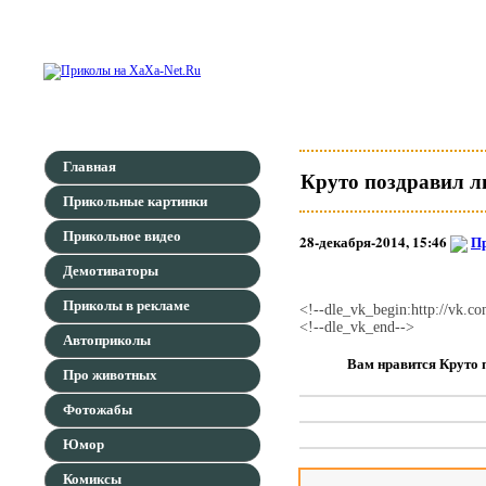
Главная
Круто поздравил 
Прикольные картинки
Прикольное видео
28-декабря-2014, 15:46
Пр
Демотиваторы
Приколы в рекламе
<!--dle_vk_begin:http://vk
<!--dle_vk_end-->
Автоприколы
Вам нравится Круто 
Про животных
Фотожабы
Юмор
Комиксы