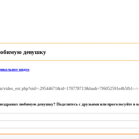
любимую девушку
икольное видео
.com/video_ext.php?oid=-29544671&id=170778713&hash=7f6052591e4b5fb1-->
поздравил любимую девушку? Поделитесь с друзьями или проголосуйте в в