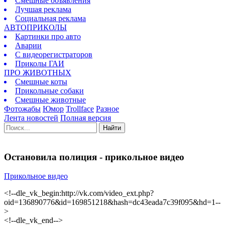
Смешные объявления
Лучшая реклама
Социальная реклама
АВТОПРИКОЛЫ
Картинки про авто
Аварии
С видеорегистраторов
Приколы ГАИ
ПРО ЖИВОТНЫХ
Смешные коты
Прикольные собаки
Смешные животные
Фотожабы
Юмор
Trollface
Разное
Лента новостей
Полная версия
Найти
Остановила полиция - прикольное видео
Прикольное видео
<!--dle_vk_begin:http://vk.com/video_ext.php?
oid=136890776&id=169851218&hash=dc43eada7c39f095&hd=1--
>
<!--dle_vk_end-->