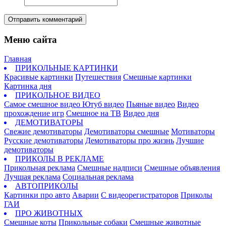
Отправить комментарий
Меню сайта
Главная
ПРИКОЛЬНЫЕ КАРТИНКИ
Красивые картинки
Путешествия
Смешные картинки
Картинка дня
ПРИКОЛЬНОЕ ВИДЕО
Самое смешное видео
Ютуб видео
Пьяные видео
Видео
прохождение игр
Смешное на ТВ
Видео дня
ДЕМОТИВАТОРЫ
Свежие демотиваторы
Демотиваторы смешные
Мотиваторы
Русские демотиваторы
Демотиваторы про жизнь
Лучшие
демотиваторы
ПРИКОЛЫ В РЕКЛАМЕ
Прикольная реклама
Смешные надписи
Смешные объявления
Лучшая реклама
Социальная реклама
АВТОПРИКОЛЫ
Картинки про авто
Аварии
С видеорегистраторов
Приколы
ГАИ
ПРО ЖИВОТНЫХ
Смешные коты
Прикольные собаки
Смешные животные