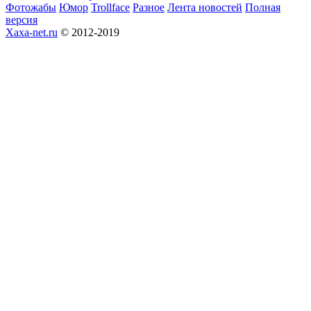
Фотожабы
Юмор
Trollface
Разное
Лента новостей
Полная
версия
Xaxa-net.ru
© 2012-2019