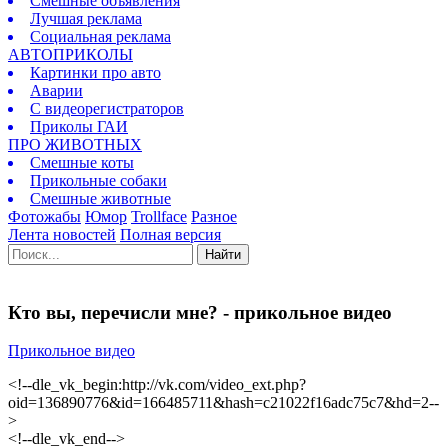
Смешные объявления
Лучшая реклама
Социальная реклама
АВТОПРИКОЛЫ
Картинки про авто
Аварии
С видеорегистраторов
Приколы ГАИ
ПРО ЖИВОТНЫХ
Смешные коты
Прикольные собаки
Смешные животные
Фотожабы
Юмор
Trollface
Разное
Лента новостей
Полная версия
Найти
Кто вы, перечисли мне? - прикольное видео
Прикольное видео
<!--dle_vk_begin:http://vk.com/video_ext.php?
oid=136890776&id=166485711&hash=c21022f16adc75c7&hd=2--
>
<!--dle_vk_end-->