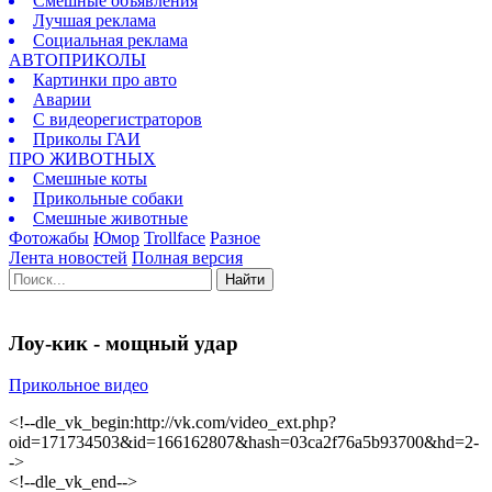
Смешные объявления
Лучшая реклама
Социальная реклама
АВТОПРИКОЛЫ
Картинки про авто
Аварии
С видеорегистраторов
Приколы ГАИ
ПРО ЖИВОТНЫХ
Смешные коты
Прикольные собаки
Смешные животные
Фотожабы
Юмор
Trollface
Разное
Лента новостей
Полная версия
Найти
Лоу-кик - мощный удар
Прикольное видео
<!--dle_vk_begin:http://vk.com/video_ext.php?
oid=171734503&id=166162807&hash=03ca2f76a5b93700&hd=2-
->
<!--dle_vk_end-->