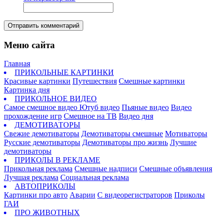
Отправить комментарий
Меню сайта
Главная
ПРИКОЛЬНЫЕ КАРТИНКИ
Красивые картинки
Путешествия
Смешные картинки
Картинка дня
ПРИКОЛЬНОЕ ВИДЕО
Самое смешное видео
Ютуб видео
Пьяные видео
Видео
прохождение игр
Смешное на ТВ
Видео дня
ДЕМОТИВАТОРЫ
Свежие демотиваторы
Демотиваторы смешные
Мотиваторы
Русские демотиваторы
Демотиваторы про жизнь
Лучшие
демотиваторы
ПРИКОЛЫ В РЕКЛАМЕ
Прикольная реклама
Смешные надписи
Смешные объявления
Лучшая реклама
Социальная реклама
АВТОПРИКОЛЫ
Картинки про авто
Аварии
С видеорегистраторов
Приколы
ГАИ
ПРО ЖИВОТНЫХ