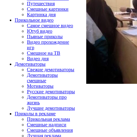
Путешествия
Смешные картинки
Картинка дня
Прикольное видео
Самое смешное видео
Ютуб видео
Пьяные приколы
Видео прохождение
игр
Смешное на ТВ
Видео дня
Демотиваторы
Свежие демотиваторы
Демотиваторы
смешные
Мотиваторы
Русские демотиваторы
Демотиваторы про
жизнь
Лучшие демотиваторы
Приколы в рекламе
Прикольная реклама
Смешные надписи
Смешные объявления
Лучшая реклама