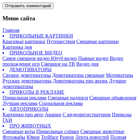
Отправить комментарий
Меню сайта
Главная
ПРИКОЛЬНЫЕ КАРТИНКИ
Красивые картинки
Путешествия
Смешные картинки
Картинка дня
ПРИКОЛЬНОЕ ВИДЕО
Самое смешное видео
Ютуб видео
Пьяные видео
Видео
прохождение игр
Смешное на ТВ
Видео дня
ДЕМОТИВАТОРЫ
Свежие демотиваторы
Демотиваторы смешные
Мотиваторы
Русские демотиваторы
Демотиваторы про жизнь
Лучшие
демотиваторы
ПРИКОЛЫ В РЕКЛАМЕ
Прикольная реклама
Смешные надписи
Смешные объявления
Лучшая реклама
Социальная реклама
АВТОПРИКОЛЫ
Картинки про авто
Аварии
С видеорегистраторов
Приколы
ГАИ
ПРО ЖИВОТНЫХ
Смешные коты
Прикольные собаки
Смешные животные
Фотожабы
Юмор
Trollface
Разное
Лента новостей
Полная