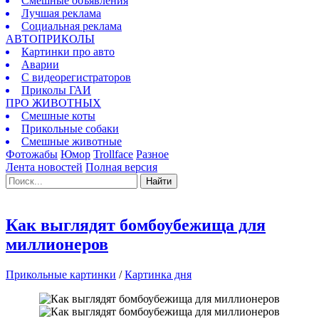
Смешные объявления
Лучшая реклама
Социальная реклама
АВТОПРИКОЛЫ
Картинки про авто
Аварии
С видеорегистраторов
Приколы ГАИ
ПРО ЖИВОТНЫХ
Смешные коты
Прикольные собаки
Смешные животные
Фотожабы
Юмор
Trollface
Разное
Лента новостей
Полная версия
Найти
Как выглядят бомбоубежища для
миллионеров
Прикольные картинки
/
Картинка дня