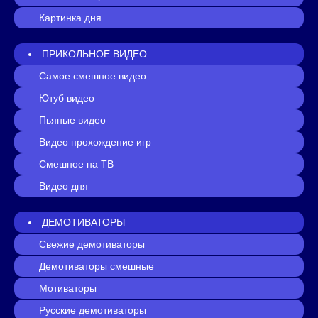
Картинка дня
ПРИКОЛЬНОЕ ВИДЕО
Самое смешное видео
Ютуб видео
Пьяные видео
Видео прохождение игр
Смешное на ТВ
Видео дня
ДЕМОТИВАТОРЫ
Свежие демотиваторы
Демотиваторы смешные
Мотиваторы
Русские демотиваторы