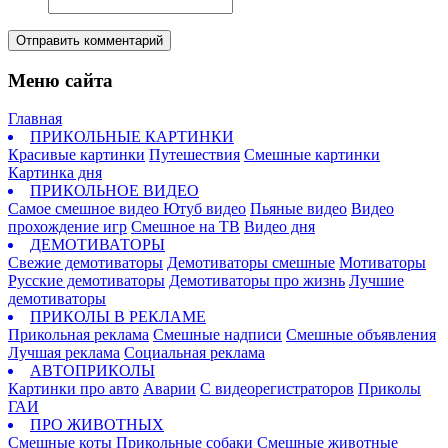
Отправить комментарий
Меню сайта
Главная
ПРИКОЛЬНЫЕ КАРТИНКИ
Красивые картинки
Путешествия
Смешные картинки
Картинка дня
ПРИКОЛЬНОЕ ВИДЕО
Самое смешное видео
Ютуб видео
Пьяные видео
Видео
прохождение игр
Смешное на ТВ
Видео дня
ДЕМОТИВАТОРЫ
Свежие демотиваторы
Демотиваторы смешные
Мотиваторы
Русские демотиваторы
Демотиваторы про жизнь
Лучшие
демотиваторы
ПРИКОЛЫ В РЕКЛАМЕ
Прикольная реклама
Смешные надписи
Смешные объявления
Лучшая реклама
Социальная реклама
АВТОПРИКОЛЫ
Картинки про авто
Аварии
С видеорегистраторов
Приколы
ГАИ
ПРО ЖИВОТНЫХ
Смешные коты
Прикольные собаки
Смешные животные