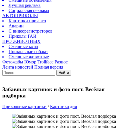
Смешные объявления
Лучшая реклама
Социальная реклама
АВТОПРИКОЛЫ
Картинки про авто
Аварии
С видеорегистраторов
Приколы ГАИ
ПРО ЖИВОТНЫХ
Смешные коты
Прикольные собаки
Смешные животные
Фотожабы
Юмор
Trollface
Разное
Лента новостей
Полная версия
Найти
Забавных картинок и фото пост. Весёлая
подборка
Прикольные картинки
/
Картинка дня