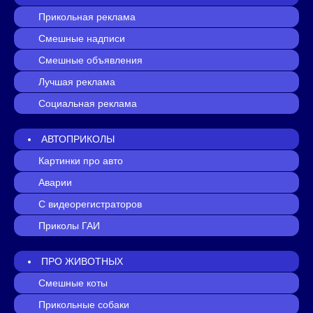
Прикольная реклама
Смешные надписи
Смешные объявления
Лучшая реклама
Социальная реклама
АВТОПРИКОЛЫ
Картинки про авто
Аварии
С видеорегистраторов
Приколы ГАИ
ПРО ЖИВОТНЫХ
Смешные коты
Прикольные собаки