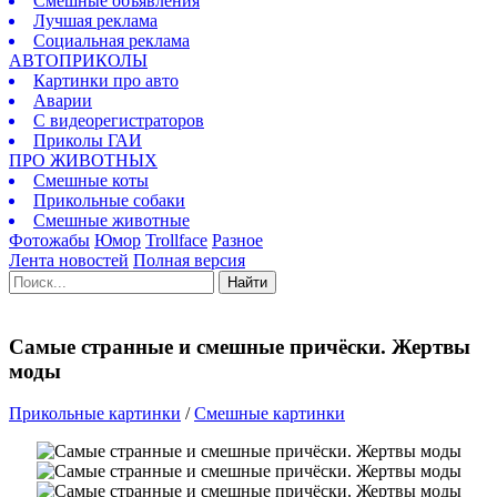
Смешные объявления
Лучшая реклама
Социальная реклама
АВТОПРИКОЛЫ
Картинки про авто
Аварии
С видеорегистраторов
Приколы ГАИ
ПРО ЖИВОТНЫХ
Смешные коты
Прикольные собаки
Смешные животные
Фотожабы
Юмор
Trollface
Разное
Лента новостей
Полная версия
Найти
Самые странные и смешные причёски. Жертвы
моды
Прикольные картинки
/
Смешные картинки