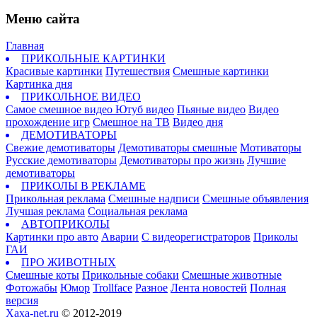
Меню сайта
Главная
ПРИКОЛЬНЫЕ КАРТИНКИ
Красивые картинки
Путешествия
Смешные картинки
Картинка дня
ПРИКОЛЬНОЕ ВИДЕО
Самое смешное видео
Ютуб видео
Пьяные видео
Видео
прохождение игр
Смешное на ТВ
Видео дня
ДЕМОТИВАТОРЫ
Свежие демотиваторы
Демотиваторы смешные
Мотиваторы
Русские демотиваторы
Демотиваторы про жизнь
Лучшие
демотиваторы
ПРИКОЛЫ В РЕКЛАМЕ
Прикольная реклама
Смешные надписи
Смешные объявления
Лучшая реклама
Социальная реклама
АВТОПРИКОЛЫ
Картинки про авто
Аварии
С видеорегистраторов
Приколы
ГАИ
ПРО ЖИВОТНЫХ
Смешные коты
Прикольные собаки
Смешные животные
Фотожабы
Юмор
Trollface
Разное
Лента новостей
Полная
версия
Xaxa-net.ru
© 2012-2019