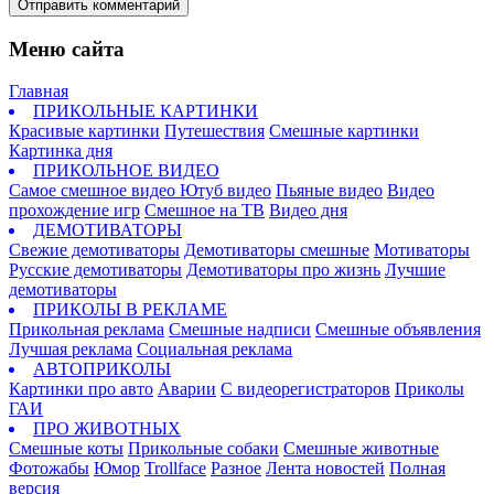
Отправить комментарий
Меню сайта
Главная
ПРИКОЛЬНЫЕ КАРТИНКИ
Красивые картинки
Путешествия
Смешные картинки
Картинка дня
ПРИКОЛЬНОЕ ВИДЕО
Самое смешное видео
Ютуб видео
Пьяные видео
Видео
прохождение игр
Смешное на ТВ
Видео дня
ДЕМОТИВАТОРЫ
Свежие демотиваторы
Демотиваторы смешные
Мотиваторы
Русские демотиваторы
Демотиваторы про жизнь
Лучшие
демотиваторы
ПРИКОЛЫ В РЕКЛАМЕ
Прикольная реклама
Смешные надписи
Смешные объявления
Лучшая реклама
Социальная реклама
АВТОПРИКОЛЫ
Картинки про авто
Аварии
С видеорегистраторов
Приколы
ГАИ
ПРО ЖИВОТНЫХ
Смешные коты
Прикольные собаки
Смешные животные
Фотожабы
Юмор
Trollface
Разное
Лента новостей
Полная
версия