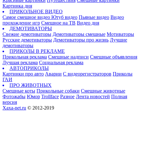
Красивые картинки
Путешествия
Смешные картинки
Картинка дня
ПРИКОЛЬНОЕ ВИДЕО
Самое смешное видео
Ютуб видео
Пьяные видео
Видео
прохождение игр
Смешное на ТВ
Видео дня
ДЕМОТИВАТОРЫ
Свежие демотиваторы
Демотиваторы смешные
Мотиваторы
Русские демотиваторы
Демотиваторы про жизнь
Лучшие
демотиваторы
ПРИКОЛЫ В РЕКЛАМЕ
Прикольная реклама
Смешные надписи
Смешные объявления
Лучшая реклама
Социальная реклама
АВТОПРИКОЛЫ
Картинки про авто
Аварии
С видеорегистраторов
Приколы
ГАИ
ПРО ЖИВОТНЫХ
Смешные коты
Прикольные собаки
Смешные животные
Фотожабы
Юмор
Trollface
Разное
Лента новостей
Полная
версия
Xaxa-net.ru
© 2012-2019