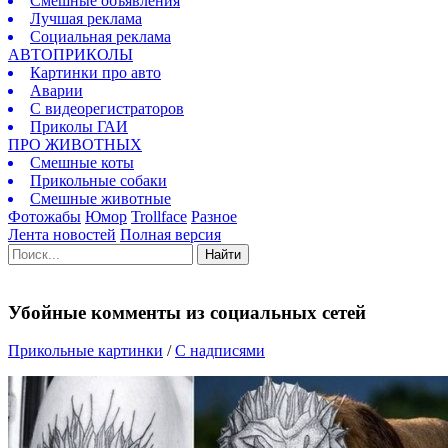
Смешные объявления
Лучшая реклама
Социальная реклама
АВТОПРИКОЛЫ
Картинки про авто
Аварии
С видеорегистраторов
Приколы ГАИ
ПРО ЖИВОТНЫХ
Смешные коты
Прикольные собаки
Смешные животные
Фотожабы
Юмор
Trollface
Разное
Лента новостей
Полная версия
Найти
Убойные комменты из социальных сетей
Прикольные картинки
/
C надписями