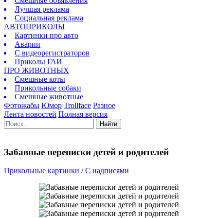
Смешные объявления
Лучшая реклама
Социальная реклама
АВТОПРИКОЛЫ
Картинки про авто
Аварии
С видеорегистраторов
Приколы ГАИ
ПРО ЖИВОТНЫХ
Смешные коты
Прикольные собаки
Смешные животные
Фотожабы
Юмор
Trollface
Разное
Лента новостей
Полная версия
Найти
Забавные переписки детей и родителей
Прикольные картинки
/
C надписями