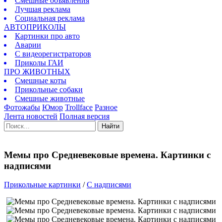
Смешные объявления
Лучшая реклама
Социальная реклама
АВТОПРИКОЛЫ
Картинки про авто
Аварии
С видеорегистраторов
Приколы ГАИ
ПРО ЖИВОТНЫХ
Смешные коты
Прикольные собаки
Смешные животные
Фотожабы
Юмор
Trollface
Разное
Лента новостей
Полная версия
Найти
Мемы про Средневековые времена. Картинки с
надписями
Прикольные картинки
/
C надписями