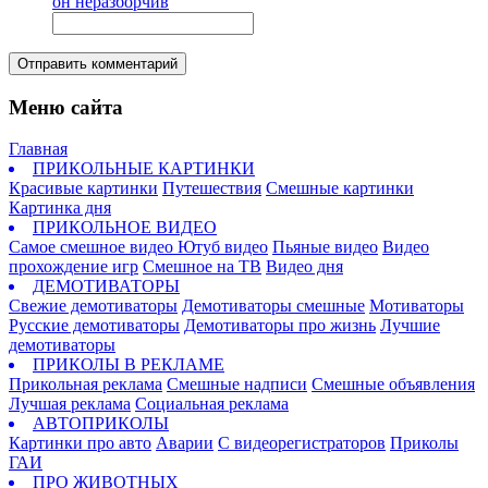
Отправить комментарий
Меню сайта
Главная
ПРИКОЛЬНЫЕ КАРТИНКИ
Красивые картинки
Путешествия
Смешные картинки
Картинка дня
ПРИКОЛЬНОЕ ВИДЕО
Самое смешное видео
Ютуб видео
Пьяные видео
Видео
прохождение игр
Смешное на ТВ
Видео дня
ДЕМОТИВАТОРЫ
Свежие демотиваторы
Демотиваторы смешные
Мотиваторы
Русские демотиваторы
Демотиваторы про жизнь
Лучшие
демотиваторы
ПРИКОЛЫ В РЕКЛАМЕ
Прикольная реклама
Смешные надписи
Смешные объявления
Лучшая реклама
Социальная реклама
АВТОПРИКОЛЫ
Картинки про авто
Аварии
С видеорегистраторов
Приколы
ГАИ
ПРО ЖИВОТНЫХ