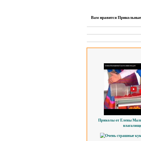
Вам нравится Прикольные 
Приколы от Елены Малы
влагалищ