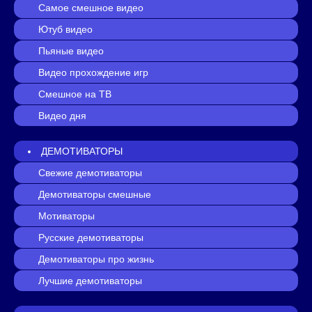
Самое смешное видео
Ютуб видео
Пьяные видео
Видео прохождение игр
Смешное на ТВ
Видео дня
ДЕМОТИВАТОРЫ
Свежие демотиваторы
Демотиваторы смешные
Мотиваторы
Русские демотиваторы
Демотиваторы про жизнь
Лучшие демотиваторы