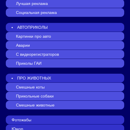
Лучшая реклама
Социальная реклама
АВТОПРИКОЛЫ
Картинки про авто
Аварии
С видеорегистраторов
Приколы ГАИ
ПРО ЖИВОТНЫХ
Смешные коты
Прикольные собаки
Смешные животные
Фотожабы
Юмор