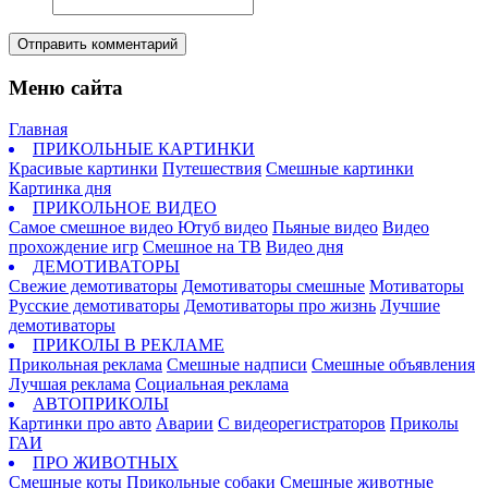
Отправить комментарий
Меню сайта
Главная
ПРИКОЛЬНЫЕ КАРТИНКИ
Красивые картинки
Путешествия
Смешные картинки
Картинка дня
ПРИКОЛЬНОЕ ВИДЕО
Самое смешное видео
Ютуб видео
Пьяные видео
Видео
прохождение игр
Смешное на ТВ
Видео дня
ДЕМОТИВАТОРЫ
Свежие демотиваторы
Демотиваторы смешные
Мотиваторы
Русские демотиваторы
Демотиваторы про жизнь
Лучшие
демотиваторы
ПРИКОЛЫ В РЕКЛАМЕ
Прикольная реклама
Смешные надписи
Смешные объявления
Лучшая реклама
Социальная реклама
АВТОПРИКОЛЫ
Картинки про авто
Аварии
С видеорегистраторов
Приколы
ГАИ
ПРО ЖИВОТНЫХ
Смешные коты
Прикольные собаки
Смешные животные