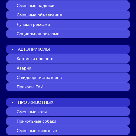
Смешные надписи
Смешные объявления
Лучшая реклама
Социальная реклама
АВТОПРИКОЛЫ
Картинки про авто
Аварии
С видеорегистраторов
Приколы ГАИ
ПРО ЖИВОТНЫХ
Смешные коты
Прикольные собаки
Смешные животные