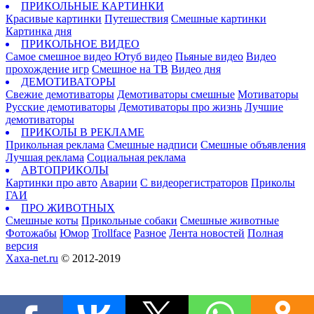
ПРИКОЛЬНЫЕ КАРТИНКИ
Красивые картинки
Путешествия
Смешные картинки
Картинка дня
ПРИКОЛЬНОЕ ВИДЕО
Самое смешное видео
Ютуб видео
Пьяные видео
Видео
прохождение игр
Смешное на ТВ
Видео дня
ДЕМОТИВАТОРЫ
Свежие демотиваторы
Демотиваторы смешные
Мотиваторы
Русские демотиваторы
Демотиваторы про жизнь
Лучшие
демотиваторы
ПРИКОЛЫ В РЕКЛАМЕ
Прикольная реклама
Смешные надписи
Смешные объявления
Лучшая реклама
Социальная реклама
АВТОПРИКОЛЫ
Картинки про авто
Аварии
С видеорегистраторов
Приколы
ГАИ
ПРО ЖИВОТНЫХ
Смешные коты
Прикольные собаки
Смешные животные
Фотожабы
Юмор
Trollface
Разное
Лента новостей
Полная
версия
Xaxa-net.ru
© 2012-2019