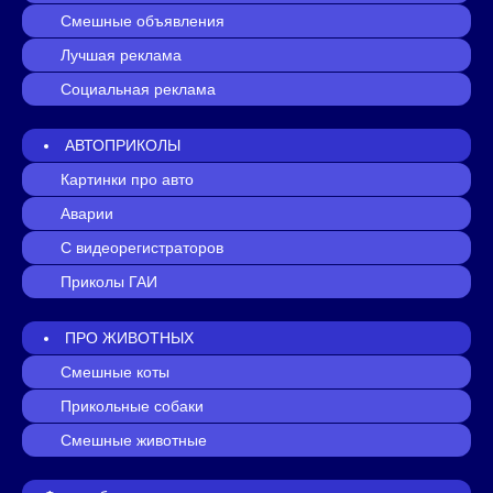
Смешные объявления
Лучшая реклама
Социальная реклама
АВТОПРИКОЛЫ
Картинки про авто
Аварии
С видеорегистраторов
Приколы ГАИ
ПРО ЖИВОТНЫХ
Смешные коты
Прикольные собаки
Смешные животные