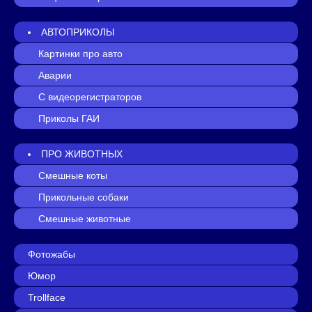
АВТОПРИКОЛЫ
Картинки про авто
Аварии
С видеорегистраторов
Приколы ГАИ
ПРО ЖИВОТНЫХ
Смешные коты
Прикольные собаки
Смешные животные
Фотожабы
Юмор
Trollface