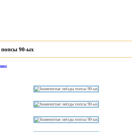
 попсы 90-ых
зное